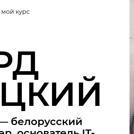
мой курс
РД
ЦКИЙ
— белорусский
, основатель IT-