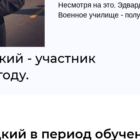
Несмотря на это, Эдва
Военное училище - полу
ий - участник
году.
кий в период обуче