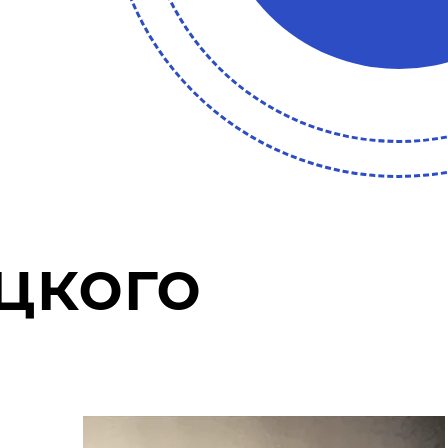
цкого