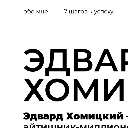
обо мне
7 шагов к успеху
ЭДВА
ХОМИ
Эдвард Хомицкий
айтишник-миллионер