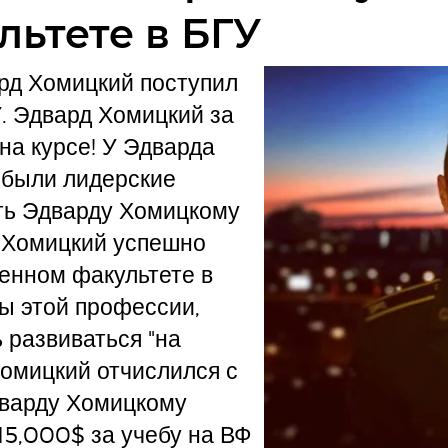
льтете в БГУ
рд Хомицкий поступил
. Эдвард Хомицкий за
на курсе! У Эдварда
 были лидерские
ить Эдварду Хомицкому
д Хомицкий успешно
оенном факультете в
ы этой профессии,
 развиваться "на
Хомицкий отчислился с
Эдварду Хомицкому
15,000$ за учебу на ВФ