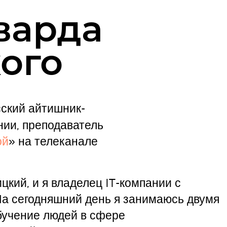
варда
ого
ский айтишник-
нии, преподаватель
ой
» на телеканале
цкий, и я владелец IT-компании с
На сегодняшний день я занимаюсь двумя
бучение людей в сфере