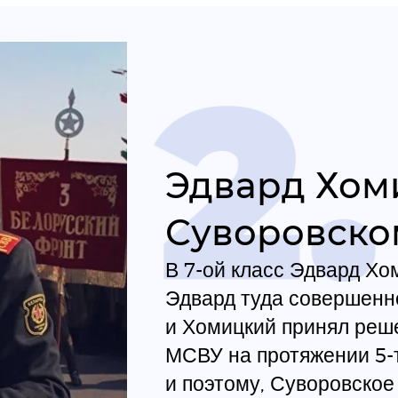
Эдвард Хом
Суворовско
В 7-ой класс Эдвард Хо
Эдвард туда совершенно
и Хомицкий принял реше
МСВУ на протяжении 5-т
и поэтому, Суворовское